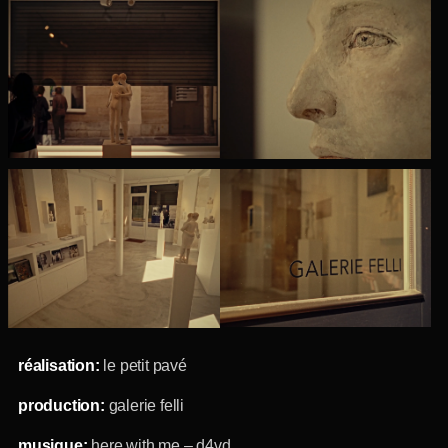
réalisation:
le petit pavé
production:
galerie felli
musique:
here with me – d4vd